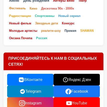
Анонс
День рождения
Актеры кино
Театр
Фестиваль
Кино
Дискотека 90х - 2000х
Радиостанции
Спортсмены
Новый сериал
Новый фильм
Звездные дети
Конкурс
Молодые артисты
реалити-шоу
Премия
SHAMAN
Оксана Почепа
Россия
ПРИСОЕДИНЯЙТЕСЬ К НАМ В СОЦИАЛЬНЫХ
СЕТЯХ!
ВКонтакте
Яндекс Дзен
Telegram
Facebook
Instagram
YouTube