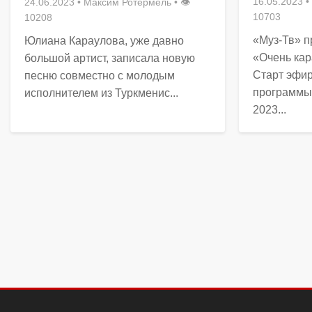
16.05.2023
•
24.06.2023
•
Максим Ротермель
• 👁
10703
10208
«Муз-Тв» п
Юлиана Караулова, уже давно
«Очень кар
большой артист, записала новую
Старт эфир
песню совместно с молодым
программы 
исполнителем из Туркменис...
2023...