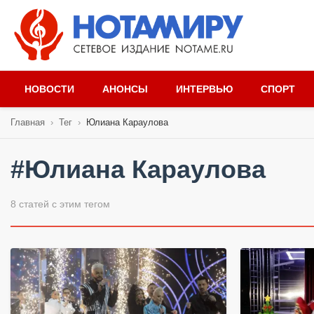
НОВОСТИ
АНОНСЫ
ИНТЕРВЬЮ
СПОРТ
Главная
›
Тег
›
Юлиана Караулова
#Юлиана Караулова
8 статей с этим тегом