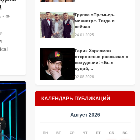
д
Группа «Премьер-
ь
• 👁
министр». Тогда и
сейчас
ле
24.01.2025
я
ical
Гарик Харламов
откровенно рассказал о
и
похудении: «Был
худой,...
02.08.2026
КАЛЕНДАРЬ ПУБЛИКАЦИЙ
Август 2026
ПН
ВТ
СР
ЧТ
ПТ
СБ
ВС