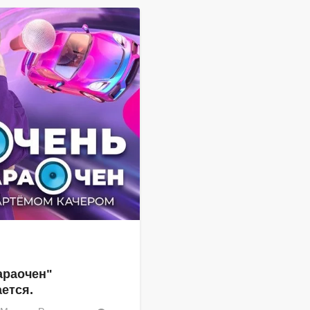
араочен"
ется.