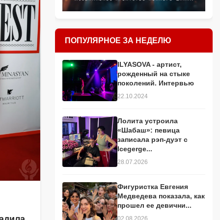
ПОПУЛЯРНОЕ ЗА НЕДЕЛЮ
ILYASOVA - артист,
рожденный на стыке
поколений. Интервью
22.10.2024
Лолита устроила
«Шабаш»: певица
записала рэп-дуэт с
Icegerge...
28.07.2026
Фигуристка Евгения
Медведева показала, как
прошел ее девични...
адила
02.08.2026