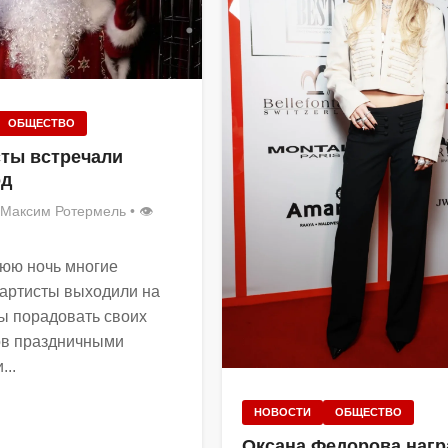
ОБЩЕСТВО
сты встречали
од
Максим Ротермель
• 👁
юю ночь многие
артисты выходили на
бы порадовать своих
ов праздничными
...
НОВОСТИ
ОБЩЕСТВО
Оксана Федорова нагр