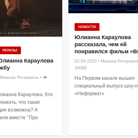
НОВОСТИ
Юлианна Караулова
рассказала, чем ей
понравился фильм «В
РЕЛИЗЫ
Юлианна Караулова
02.09.2023
•
Максим Ротермел
ужбу
10086
Максим Ротермель
• 👁
На Первом канале вышел
специальный выпуск шоу-п
«Неформат»
лианна Караулова. Кто
ложить, что такая
ция возможна? А
ели вместе "Про