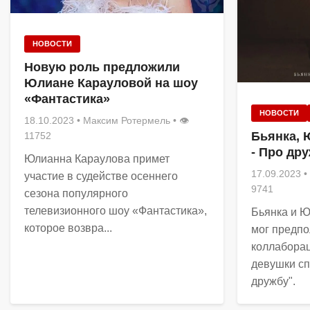
НОВОСТИ
Новую роль предложили
Юлиане Карауловой на шоу
«Фантастика»
НОВОСТИ
18.10.2023
•
Максим Ротермель
• 👁
Бьянка, 
11752
- Про др
Юлианна Караулова примет
17.09.2023
•
участие в судействе осеннего
9741
сезона популярного
телевизионного шоу «Фантастика»,
Бьянка и Ю
которое возвра...
мог предпо
коллабора
девушки сп
дружбу".