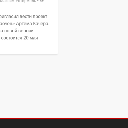
Максим Ротермель
• 👁
ригласил вести проект
аочен» Артема Качера.
а новой версии
состоится 20 мая