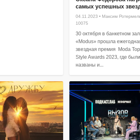
самых успешных звез
04.11.2023
•
Максим Ротермел
10075
30 октября в банкетном за
«Modus» прошла ежегодна
звездная премия Moda Top
Style Awards 2023, где был
названы и...