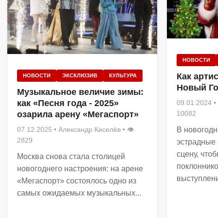
НОВОСТИ
Как арти
НОВОСТИ
ЭКСКЛЮЗИВ
КУЛЬТУРА
Новый Г
Музыкальное величие зимы:
как «Песня года - 2025»
09.01.2024
•
10082
озарила арену «Мегаспорт»
В новогодн
07.12.2025
•
Александр Киселёв
• 👁
2829
эстрадные 
сцену, что
Москва снова стала столицей
поклонник
новогоднего настроения: на арене
выступлени
«Мегаспорт» состоялось одно из
самых ожидаемых музыкальных...