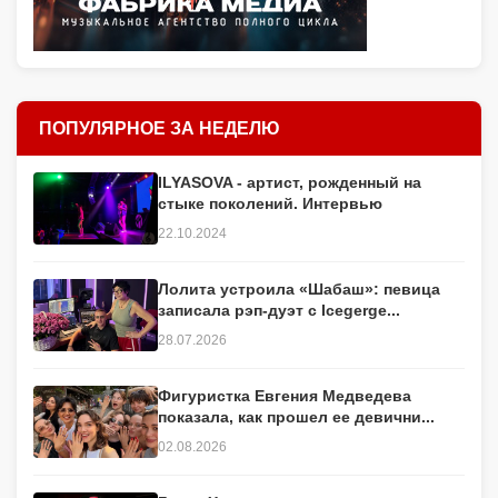
ПОПУЛЯРНОЕ ЗА НЕДЕЛЮ
ILYASOVA - артист, рожденный на
стыке поколений. Интервью
22.10.2024
Лолита устроила «Шабаш»: певица
записала рэп-дуэт с Icegerge...
28.07.2026
Фигуристка Евгения Медведева
показала, как прошел ее девични...
02.08.2026