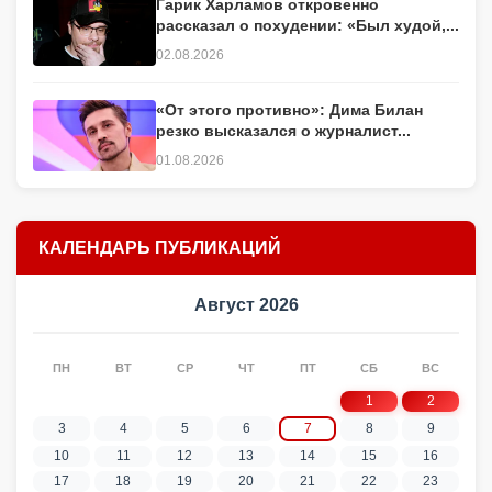
Гарик Харламов откровенно
рассказал о похудении: «Был худой,...
02.08.2026
«От этого противно»: Дима Билан
резко высказался о журналист...
01.08.2026
КАЛЕНДАРЬ ПУБЛИКАЦИЙ
Август 2026
ПН
ВТ
СР
ЧТ
ПТ
СБ
ВС
1
2
3
4
5
6
7
8
9
10
11
12
13
14
15
16
17
18
19
20
21
22
23