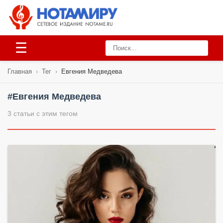
☰
Главная
›
Тег
›
Евгения Медведева
#Евгения Медведева
3 статьи с этим тегом