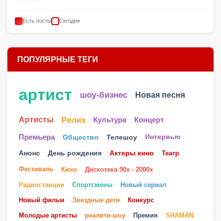
Есть посты
Сегодня
ПОПУЛЯРНЫЕ ТЕГИ
артист
шоу-бизнес
Новая песня
Артисты
Релиз
Культура
Концерт
Телешоу
Премьера
Общество
Интервью
Анонс
День рождения
Актеры кино
Театр
Фестиваль
Кино
Дискотека 90х - 2000х
Радиостанции
Спортсмены
Новый сериал
Новый фильм
Звездные дети
Конкурс
Молодые артисты
реалити-шоу
Премия
SHAMAN