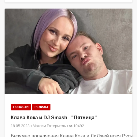
НОВОСТИ
РЕЛИЗЫ
Клава Кока и DJ Smash - "Пятница"
18.05.2023
•
Максим Ротермель
• 👁 10492
Безумно популярная Клава Кока и ДиДжей всея Руси DJ