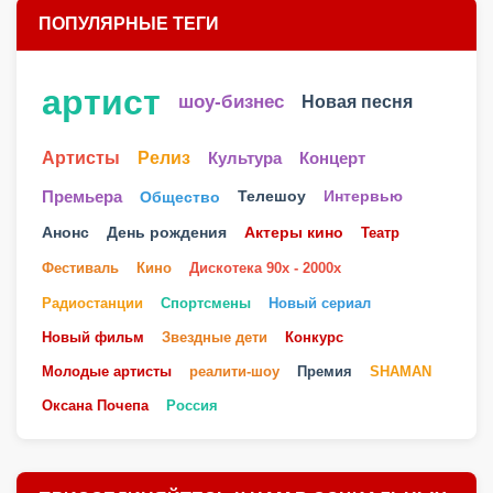
ПОПУЛЯРНЫЕ ТЕГИ
артист
шоу-бизнес
Новая песня
Артисты
Релиз
Культура
Концерт
Телешоу
Премьера
Общество
Интервью
Анонс
День рождения
Актеры кино
Театр
Фестиваль
Кино
Дискотека 90х - 2000х
Радиостанции
Спортсмены
Новый сериал
Новый фильм
Звездные дети
Конкурс
Молодые артисты
реалити-шоу
Премия
SHAMAN
Оксана Почепа
Россия