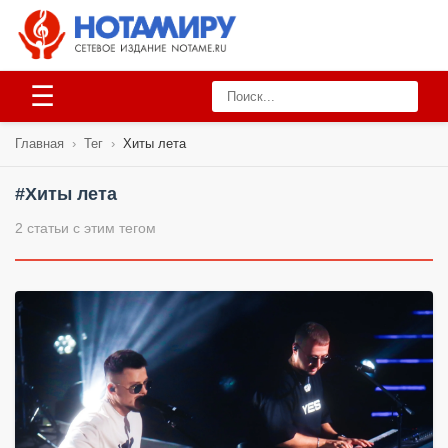
☰
Главная
›
Тег
›
Хиты лета
#Хиты лета
2 статьи с этим тегом