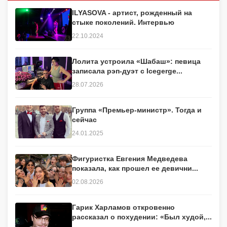
ILYASOVA - артист, рожденный на
стыке поколений. Интервью
22.10.2024
Лолита устроила «Шабаш»: певица
записала рэп-дуэт с Icegerge...
28.07.2026
Группа «Премьер-министр». Тогда и
сейчас
24.01.2025
Фигуристка Евгения Медведева
показала, как прошел ее девични...
02.08.2026
Гарик Харламов откровенно
рассказал о похудении: «Был худой,...