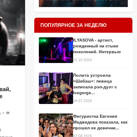
ПОПУЛЯРНОЕ ЗА НЕДЕЛЮ
ILYASOVA - артист,
рожденный на стыке
поколений. Интервью
22.10.2024
Лолита устроила
«Шабаш»: певица
записала рэп-дуэт с
вай,
Icegerge...
е
28.07.2026
ь
• 👁
Фигуристка Евгения
Медведева показала, как
прошел ее девични...
и
02.08.2026