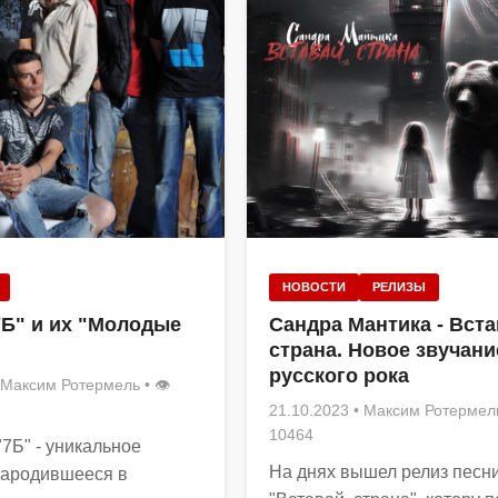
НОВОСТИ
РЕЛИЗЫ
7Б" и их "Молодые
Сандра Мантика - Вста
страна. Новое звучани
русского рока
Максим Ротермель
• 👁
21.10.2023
•
Максим Ротермел
10464
"7Б" - уникальное
На днях вышел релиз песн
зародившееся в