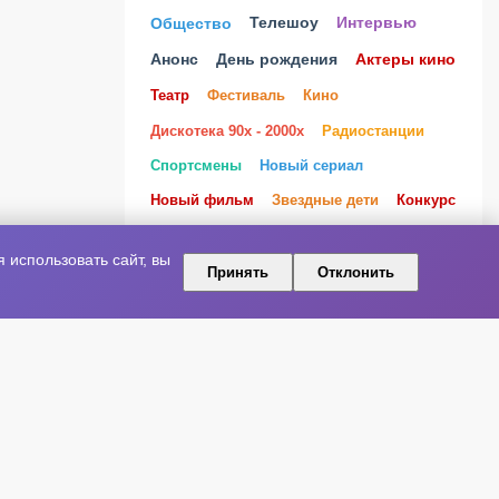
Телешоу
Общество
Интервью
Анонс
День рождения
Актеры кино
Театр
Фестиваль
Кино
Дискотека 90х - 2000х
Радиостанции
Спортсмены
Новый сериал
Новый фильм
Звездные дети
Конкурс
Молодые артисты
реалити-шоу
использовать сайт, вы
Премия
SHAMAN
Оксана Почепа
Принять
Отклонить
Россия
ПРИСОЕДИНЯЙТЕСЬ К НАМ В
СОЦИАЛЬНЫХ СЕТЯХ!
ВКонтакте