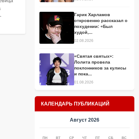
певица
а
Гарик Харламов
-
откровенно рассказал о
похудении: «Был
худой,...
02.08.2026
«Святая святых»:
Лолита провела
поклонников за кулисы
и пока...
01.08.2026
КАЛЕНДАРЬ ПУБЛИКАЦИЙ
Август 2026
ПН
ВТ
СР
ЧТ
ПТ
СБ
ВС