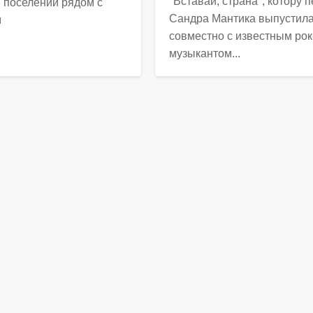
"Вставай, страна", котору 
 поселении рядом с
Сандра Мантика выпустил
м
совместно с известным рок
музыкантом...