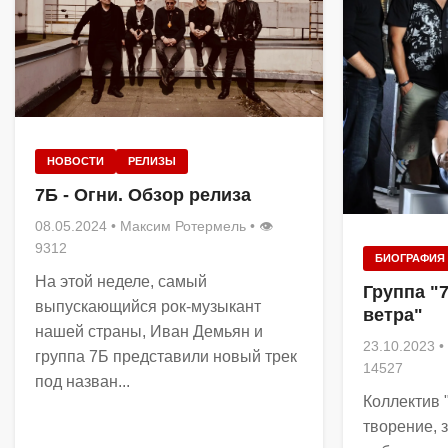
НОВОСТИ
РЕЛИЗЫ
7Б - Огни. Обзор релиза
08.05.2024
•
Максим Ротермель
• 👁
9312
БИОГРАФИЯ
На этой неделе, самый
Группа "
выпускающийся рок-музыкант
ветра"
нашей страны, Иван Демьян и
23.10.2023
•
группа 7Б представили новый трек
14527
под назван...
Коллектив 
творение, 