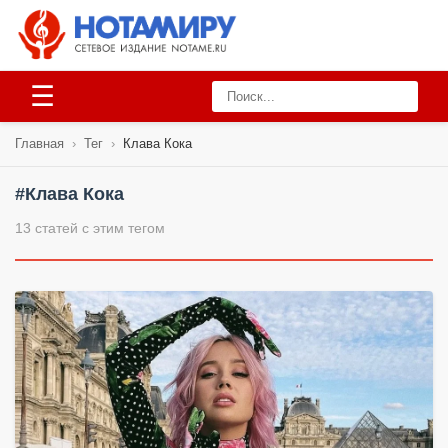
☰
Главная
›
Тег
›
Клава Кока
#Клава Кока
13 статей с этим тегом