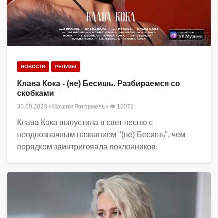
НОВОСТИ
РЕЛИЗЫ
Клава Кока - (не) Бесишь. Разбираемся со
скобками
30.09.2023
•
Максим Ротермель
• 👁 12072
Клава Кока выпустила в свет песню с
неоднозначным названием "(не) Бесишь", чем
порядком заинтриговала поклонников.