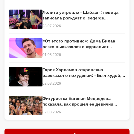
Лолита устроила «Шабаш»: певица
записала рэп-дуэт с Icegerge...
28.07.2026
«От этого противно»: Дима Билан
резко высказался о журналист...
01.08.2026
Гарик Харламов откровенно
рассказал о похудении: «Был худой,...
02.08.2026
Фигуристка Евгения Медведева
показала, как прошел ее девични...
02.08.2026