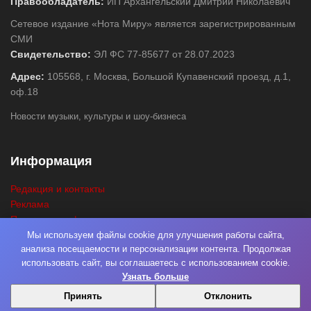
Правообладатель:
ИП Архангельский Дмитрий Николаевич
Сетевое издание «Нота Миру» является зарегистрированным
СМИ
Свидетельство:
ЭЛ ФС 77-85677 от 28.07.2023
Адрес:
105568, г. Москва, Большой Купавенский проезд, д.1,
оф.18
Новости музыки, культуры и шоу-бизнеса
Информация
Редакция и контакты
Реклама
Политика конфиденциальности
Карта сайта
Мы используем файлы cookie для улучшения работы сайта,
анализа посещаемости и персонализации контента. Продолжая
Главная
использовать сайт, вы соглашаетесь с использованием cookie.
Поиск
Узнать больше
Принять
Отклонить