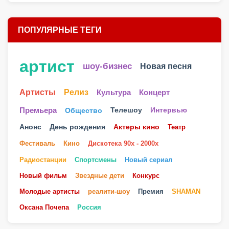
ПОПУЛЯРНЫЕ ТЕГИ
артист
шоу-бизнес
Новая песня
Артисты
Релиз
Культура
Концерт
Телешоу
Премьера
Общество
Интервью
Анонс
День рождения
Актеры кино
Театр
Фестиваль
Кино
Дискотека 90х - 2000х
Радиостанции
Спортсмены
Новый сериал
Новый фильм
Звездные дети
Конкурс
Молодые артисты
реалити-шоу
Премия
SHAMAN
Оксана Почепа
Россия