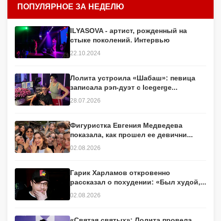
ПОПУЛЯРНОЕ ЗА НЕДЕЛЮ
ILYASOVA - артист, рожденный на
стыке поколений. Интервью
22.10.2024
Лолита устроила «Шабаш»: певица
записала рэп-дуэт с Icegerge...
28.07.2026
Фигуристка Евгения Медведева
показала, как прошел ее девични...
02.08.2026
Гарик Харламов откровенно
рассказал о похудении: «Был худой,...
02.08.2026
«Святая святых»: Лолита провела