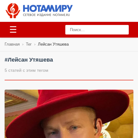
☰
Главная
›
Тег
›
Лейсан Утяшева
#Лейсан Утяшева
5 статей с этим тегом