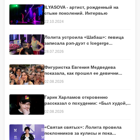
ILYASOVA - артист, рожденный на
стыке поколений. Интервью
22.10.2024
Лолита устроила «Шабаш»: певица
записала рэп-дуэт с Icegerge...
28.07.2026
Фигуристка Евгения Медведева
показала, как прошел ее девични...
02.08.2026
Гарик Харламов откровенно
рассказал о похудении: «Был худой,...
02.08.2026
«Святая святых»: Лолита провела
поклонников за кулисы и пока...