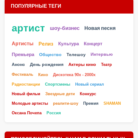
ПОПУЛЯРНЫЕ ТЕГИ
артист
шоу-бизнес
Новая песня
Артисты
Релиз
Культура
Концерт
Телешоу
Премьера
Общество
Интервью
Анонс
День рождения
Актеры кино
Театр
Фестиваль
Кино
Дискотека 90х - 2000х
Радиостанции
Спортсмены
Новый сериал
Новый фильм
Звездные дети
Конкурс
Молодые артисты
реалити-шоу
Премия
SHAMAN
Оксана Почепа
Россия