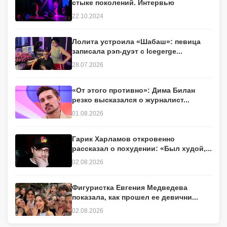
стыке поколений. Интервью
22.10.2024
Лолита устроила «Шабаш»: певица
записала рэп-дуэт с Icegerge...
28.07.2026
«От этого противно»: Дима Билан
резко высказался о журналист...
01.08.2026
Гарик Харламов откровенно
рассказал о похудении: «Был худой,...
02.08.2026
Фигуристка Евгения Медведева
показала, как прошел ее девични...
02.08.2026