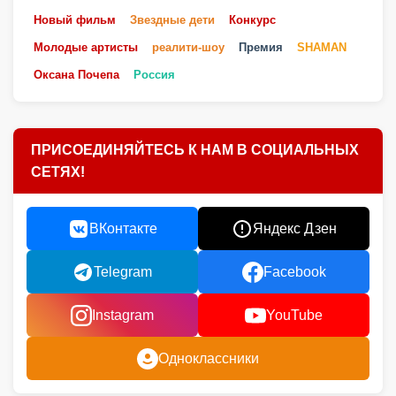
Новый фильм
Звездные дети
Конкурс
Молодые артисты
реалити-шоу
Премия
SHAMAN
Оксана Почепа
Россия
ПРИСОЕДИНЯЙТЕСЬ К НАМ В СОЦИАЛЬНЫХ
СЕТЯХ!
ВКонтакте
Яндекс Дзен
Telegram
Facebook
Instagram
YouTube
Одноклассники