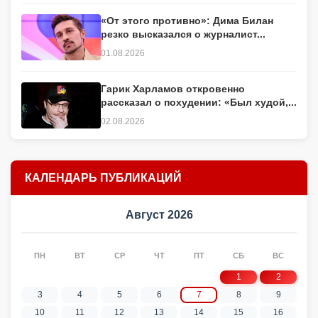
«От этого противно»: Дима Билан
резко высказался о журналист...
01.08.2026
Гарик Харламов откровенно
рассказал о похудении: «Был худой,...
02.08.2026
КАЛЕНДАРЬ ПУБЛИКАЦИЙ
Август 2026
ПН
ВТ
СР
ЧТ
ПТ
СБ
ВС
1
2
3
4
5
6
7
8
9
10
11
12
13
14
15
16