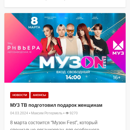
НОВОСТИ
АНОНСЫ
МУЗ ТВ подготовил подарок женщинам
04.03.2024
•
Максим Ротермель
• 👁 9270
8 марта состоится “Музон Fest”, который
специально организован для особенного