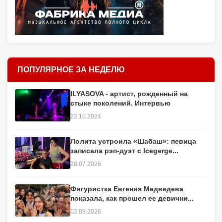
ПОПУЛЯРНОЕ ЗА НЕДЕЛЮ
ILYASOVA - артист, рожденный на
стыке поколений. Интервью
22.10.2024
Лолита устроила «Шабаш»: певица
записала рэп-дуэт с Icegerge...
28.07.2026
Фигуристка Евгения Медведева
показала, как прошел ее девични...
02.08.2026