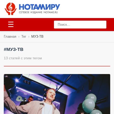
☰
Главная
›
Тег
›
МУЗ-ТВ
#МУЗ-ТВ
13 статей с этим тегом