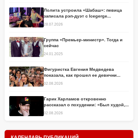
Лолита устроила «Шабаш»: певица
записала рэп-дуэт с Icegerge...
28.07.2026
Группа «Премьер-министр». Тогда и
сейчас
24.01.2025
Фигуристка Евгения Медведева
показала, как прошел ее девични...
02.08.2026
Гарик Харламов откровенно
рассказал о похудении: «Был худой,...
02.08.2026
КАЛЕНДАРЬ ПУБЛИКАЦИЙ