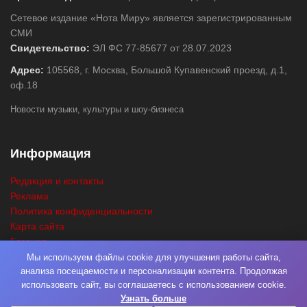
Сетевое издание «Нота Миру» является зарегистрированным
СМИ
Свидетельство:
ЭЛ ФС 77-85677 от 28.07.2023
Адрес:
105568, г. Москва, Большой Купавенский проезд, д.1,
оф.18
Новости музыки, культуры и шоу-бизнеса
Информация
Редакция и контакты
Реклама
Политика конфиденциальности
Карта сайта
Главная
Поиск
Мы используем файлы cookie для улучшения работы сайта,
анализа посещаемости и персонализации контента. Продолжая
использовать сайт, вы соглашаетесь с использованием cookie.
Узнать больше
© 2026
Нота Миру
. Разработка
Фабрика Медиа Мьюзик
. Все права