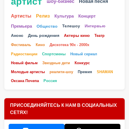
артист
шоу-бизнес
Новая песня
Артисты
Релиз
Культура
Концерт
Телешоу
Премьера
Общество
Интервью
Анонс
День рождения
Актеры кино
Театр
Фестиваль
Кино
Дискотека 90х - 2000х
Радиостанции
Спортсмены
Новый сериал
Новый фильм
Звездные дети
Конкурс
Молодые артисты
реалити-шоу
Премия
SHAMAN
Оксана Почепа
Россия
ПРИСОЕДИНЯЙТЕСЬ К НАМ В СОЦИАЛЬНЫХ
СЕТЯХ!