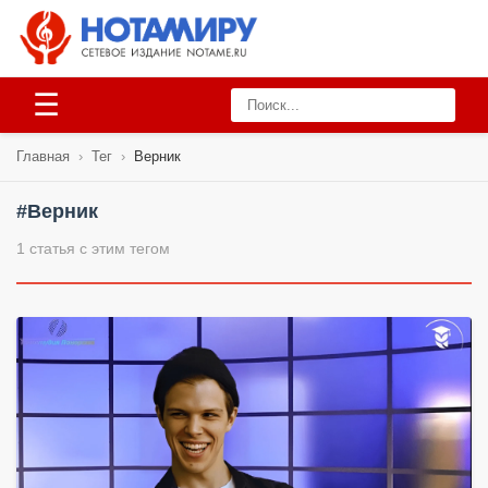
☰
Главная
›
Тег
›
Верник
#Верник
1 статья с этим тегом