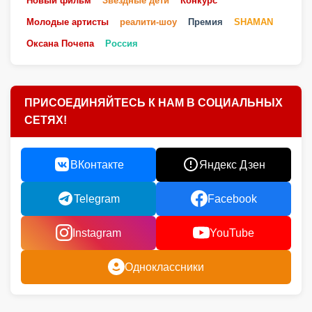
Новый фильм
Звездные дети
Конкурс
Молодые артисты
реалити-шоу
Премия
SHAMAN
Оксана Почепа
Россия
ПРИСОЕДИНЯЙТЕСЬ К НАМ В СОЦИАЛЬНЫХ
СЕТЯХ!
ВКонтакте
Яндекс Дзен
Telegram
Facebook
Instagram
YouTube
Одноклассники