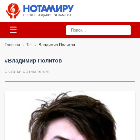
☰
Главная
›
Тег
›
Владимир Политов
#Владимир Политов
1 статья с этим тегом