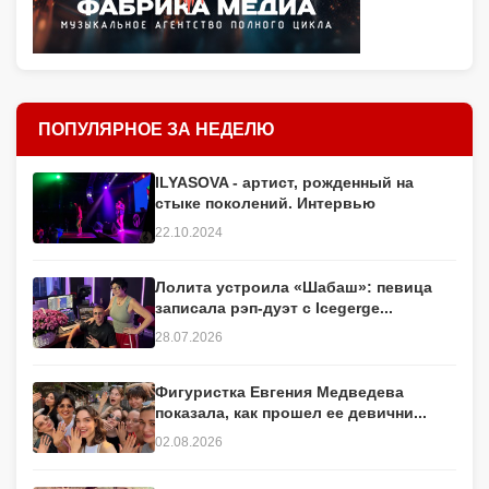
ПОПУЛЯРНОЕ ЗА НЕДЕЛЮ
ILYASOVA - артист, рожденный на
стыке поколений. Интервью
22.10.2024
Лолита устроила «Шабаш»: певица
записала рэп-дуэт с Icegerge...
28.07.2026
Фигуристка Евгения Медведева
показала, как прошел ее девични...
02.08.2026