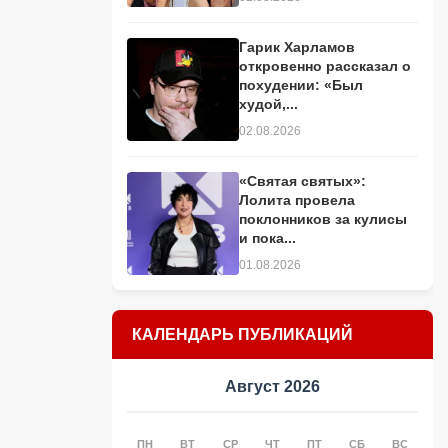
Гарик Харламов
откровенно рассказал о
похудении: «Был
худой,...
02.08.2026
«Святая святых»:
Лолита провела
поклонников за кулисы
и пока...
01.08.2026
КАЛЕНДАРЬ ПУБЛИКАЦИЙ
Август 2026
ПН
ВТ
СР
ЧТ
ПТ
СБ
ВС