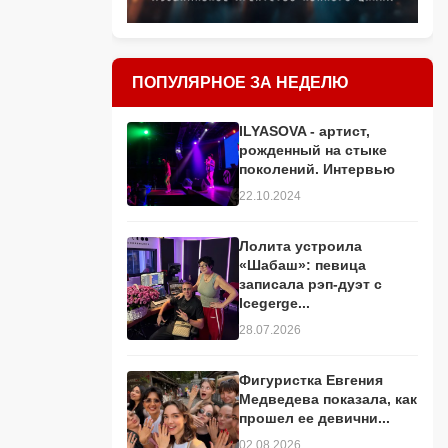
ПОПУЛЯРНОЕ ЗА НЕДЕЛЮ
ILYASOVA - артист,
рожденный на стыке
поколений. Интервью
22.10.2024
Лолита устроила
«Шабаш»: певица
записала рэп-дуэт с
Icegerge...
28.07.2026
Фигуристка Евгения
Медведева показала, как
прошел ее девични...
02.08.2026