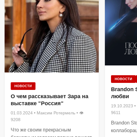
НОВОСТИ
НОВОСТИ
Brandon S
любви
О чем рассказывает Зара на
выставке "Россия"
19.10.2023
•
9611
01.03.2024
•
Максим Ротермель
• 👁
9208
Brandon Sto
Что же своим прекрасным
коллаборац