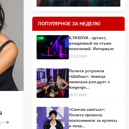
ПОПУЛЯРНОЕ ЗА НЕДЕЛЮ
ILYASOVA - артист,
рожденный на стыке
поколений. Интервью
22.10.2024
Лолита устроила
«Шабаш»: певица
записала рэп-дуэт с
Icegerge...
28.07.2026
«Святая святых»:
й
Лолита провела
поклонников за кулисы
ь
• 👁
и пока...