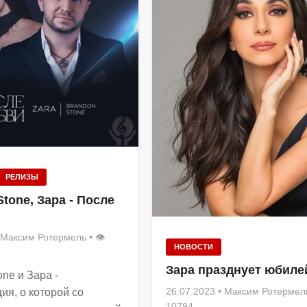
РЕЛИЗЫ
tone, Зара - После
Максим Ротермель
• 👁
НОВОСТИ
Зара празднует юбиле
ne и Зара -
26.07.2023
•
Максим Ротермел
ия, о которой со
10794