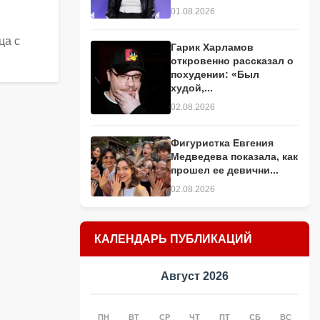
01.08.2026
ца с
Гарик Харламов
откровенно рассказал о
похудении: «Был
худой,...
02.08.2026
Фигуристка Евгения
Медведева показала, как
прошел ее девични...
02.08.2026
КАЛЕНДАРЬ ПУБЛИКАЦИЙ
Август 2026
ПН
ВТ
СР
ЧТ
ПТ
СБ
ВС