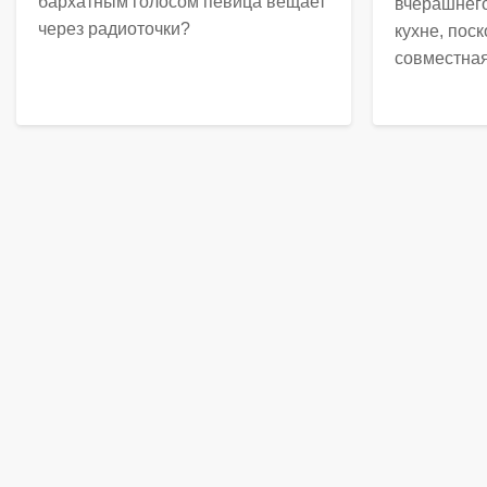
бархатным голосом певица вещает
вчерашнего
через радиоточки?
кухне, пос
совместная 