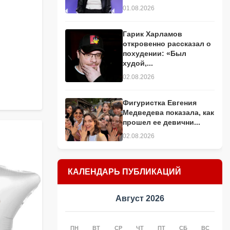
01.08.2026
Гарик Харламов
откровенно рассказал о
похудении: «Был
худой,...
02.08.2026
Фигуристка Евгения
Медведева показала, как
прошел ее девични...
02.08.2026
КАЛЕНДАРЬ ПУБЛИКАЦИЙ
Август 2026
ПН
ВТ
СР
ЧТ
ПТ
СБ
ВС