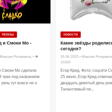
РЕЛИЗЫ
НОВОСТИ
д и Смоки Мо -
Какие звёзды родилис
сегодня?
Максим Ротермель
• 👁
25.06.2023
•
Максим Ротермел
10160
и Смоки Мо сделали
Егор Крид. Фото: соцсети С
 трек под названием
25 июня, Егор Крид отмеча
 речь тут вовсе не о
двадцать девятый день ро
Талантливый пе...