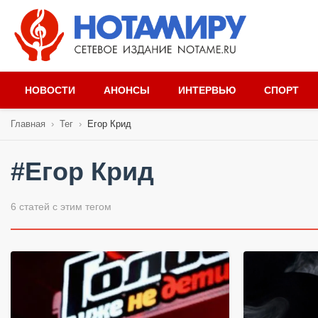
НОВОСТИ
АНОНСЫ
ИНТЕРВЬЮ
СПОРТ
Главная
›
Тег
›
Егор Крид
#Егор Крид
6 статей с этим тегом