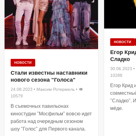
НОВОСТИ
Егор Кри
Сладко
НОВОСТИ
30.06.2023
•
Стали известны наставники
10288
нового сезона "Голоса"
Егор Крид 
24.08.2023
•
Максим Ротермель
• 👁
совместный
10579
"Сладко". И
В съемочных павильонах
мёде.
киностудии "Мосфильм" вовсю идет
работа над очередным сезоном
шоу "Голос" для Первого канала.