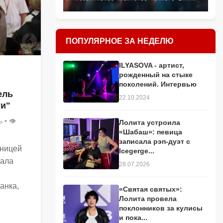
ПОПУЛЯРНОЕ ЗА НЕДЕЛЮ
ILYASOVA - артист,
рожденный на стыке
поколений. Интервью
ель
22.10.2024
ти"
ь
• 👁
Лолита устроила
«Шабаш»: певица
записала рэп-дуэт с
ьницей
Icegerge...
тала
28.07.2026
анка,
«Святая святых»:
Лолита провела
поклонников за кулисы
и пока...