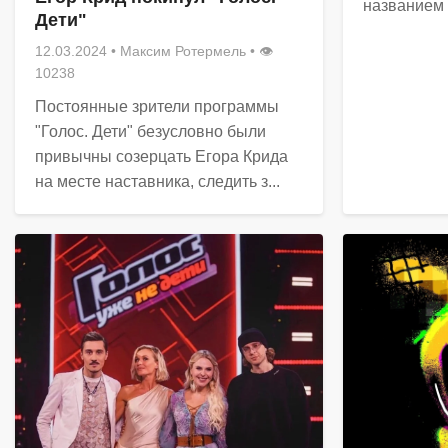
названием 
Дети"
12.03.2024
•
Максим Ротермель
• 👁
10238
Постоянные зрители программы
"Голос. Дети" безусловно были
привычны созерцать Егора Крида
на месте наставника, следить з...