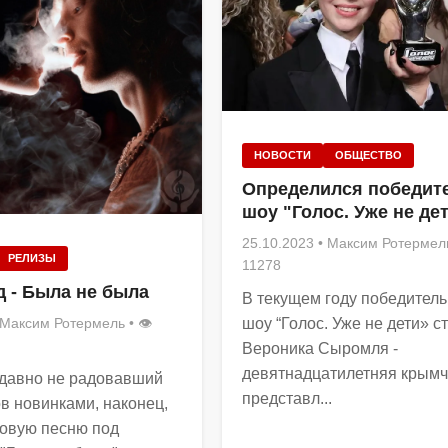
НОВОСТИ
ОБЩЕСТВО
Определился победит
шоу "Голос. Уже не де
25.10.2023
•
Максим Ротермел
РЕЛИЗЫ
11278
д - Была не была
В текущем году победител
Максим Ротермель
• 👁
шоу “Голос. Уже не дети» с
Вероника Сыромля -
девятнадцатилетняя крымч
 давно не радовавший
представл...
в новинками, наконец,
овую песню под