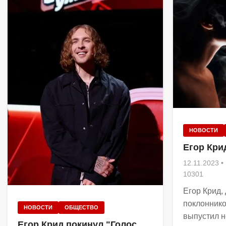
НОВОСТИ
Егор Кри
12.11.2023
•
10301
Егор Крид,
поклоннико
НОВОСТИ
ОБЩЕСТВО
выпустил н
Егор Крид покинул "Голос.