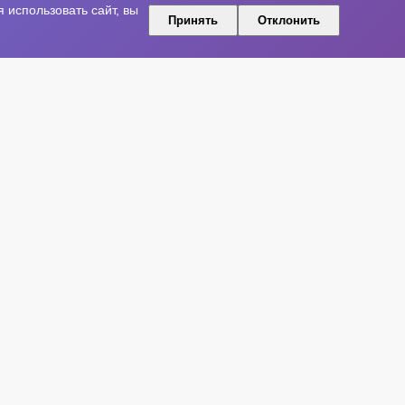
использовать сайт, вы
Принять
Отклонить
Яндекс Дзен
Telegram
Facebook
Instagram
YouTube
Одноклассники
Информация
едакция и контакты
еклама