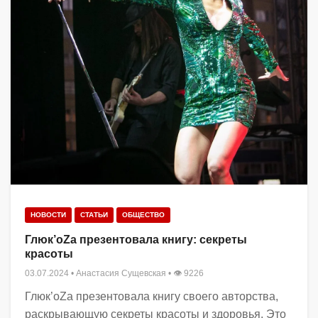
НОВОСТИ
СТАТЬИ
ОБЩЕСТВО
Глюк’oZa презентовала книгу: секреты
красоты
03.07.2024
•
Анастасия Сущевская
• 👁 9226
Глюк’oZa презентовала книгу своего авторства,
раскрывающую секреты красоты и здоровья. Это