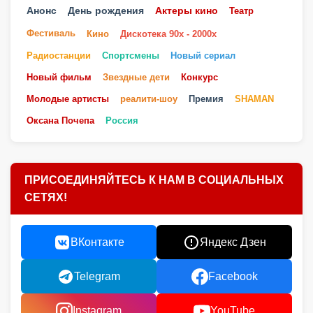
Анонс
День рождения
Актеры кино
Театр
Фестиваль
Кино
Дискотека 90х - 2000х
Радиостанции
Спортсмены
Новый сериал
Новый фильм
Звездные дети
Конкурс
Молодые артисты
реалити-шоу
Премия
SHAMAN
Оксана Почепа
Россия
ПРИСОЕДИНЯЙТЕСЬ К НАМ В СОЦИАЛЬНЫХ
СЕТЯХ!
ВКонтакте
Яндекс Дзен
Telegram
Facebook
Instagram
YouTube