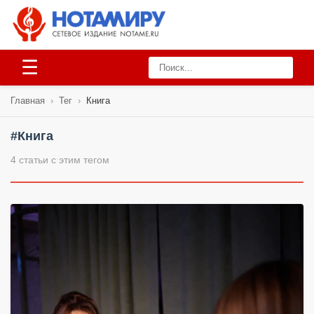
☰
Главная
›
Тег
›
Книга
#Книга
4 статьи с этим тегом