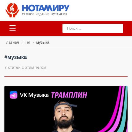
☰
Главная
›
Тег
›
музыка
#музыка
7 статей с этим тегом