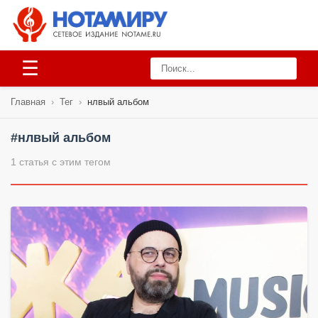
☰
Главная
›
Тег
›
нлвый альбом
#нлвый альбом
1 статья с этим тегом