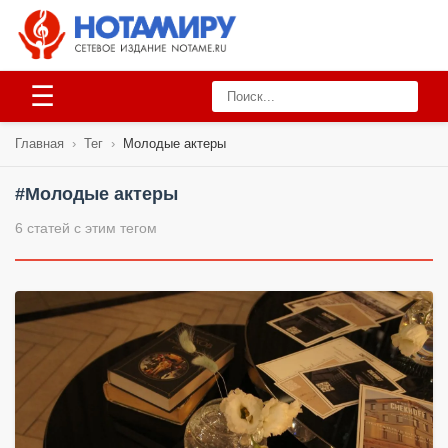
☰
Главная
›
Тег
›
Молодые актеры
#Молодые актеры
6 статей с этим тегом