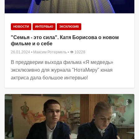
НОВОСТИ
ИНТЕРВЬЮ
ЭКСКЛЮЗИВ
"Семья - это сила". Катя Борисова о новом
фильме и о себе
26.01.2024
•
Максим Ротермель
• 👁 10228
В преддверии выхода фильма «Я медведь»
эксклюзивно для журнала "НотаМиру" юная
актриса дала большое интервью!