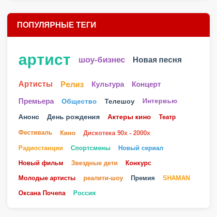
ПОПУЛЯРНЫЕ ТЕГИ
артист
шоу-бизнес
Новая песня
Артисты
Релиз
Культура
Концерт
Телешоу
Премьера
Общество
Интервью
Анонс
День рождения
Актеры кино
Театр
Фестиваль
Кино
Дискотека 90х - 2000х
Радиостанции
Спортсмены
Новый сериал
Новый фильм
Звездные дети
Конкурс
Молодые артисты
реалити-шоу
Премия
SHAMAN
Оксана Почепа
Россия