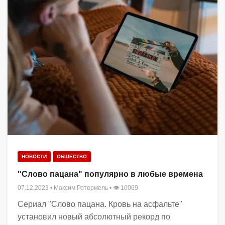
НОВОСТИ
ОБЩЕСТВО
"Слово пацана" популярно в любые времена
07.12.2023
•
Максим Ротермель
• 👁 10069
Сериал "Слово пацана. Кровь на асфальте"
установил новый абсолютный рекорд по