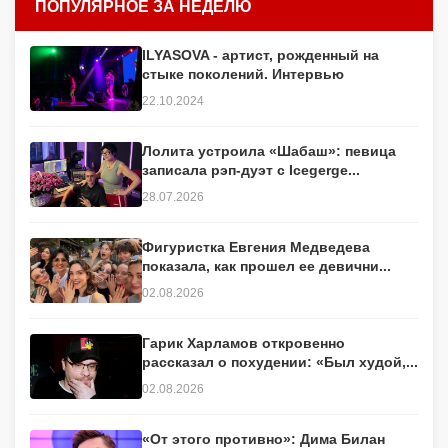
ПОПУЛЯРНОЕ ЗА НЕДЕЛЮ
ILYASOVA - артист, рожденный на
стыке поколений. Интервью
22.10.2024
Лолита устроила «Шабаш»: певица
записала рэп-дуэт с Icegerge...
28.07.2026
Фигуристка Евгения Медведева
показала, как прошел ее девични...
02.08.2026
Гарик Харламов откровенно
рассказал о похудении: «Был худой,...
02.08.2026
«От этого противно»: Дима Билан