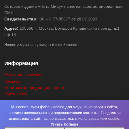
Сетевое издание «Нота Миру» является зарегистрированным
СМИ
Свидетельство:
ЭЛ ФС 77-85677 от 28.07.2023
Адрес:
105568, г. Москва, Большой Купавенский проезд, д.1,
оф.18
Новости музыки, культуры и шоу-бизнеса
Информация
Редакция и контакты
Реклама
Политика конфиденциальности
Карта сайта
Главная
Поиск
Мы используем файлы cookie для улучшения работы сайта,
анализа посещаемости и персонализации контента. Продолжая
использовать сайт, вы соглашаетесь с использованием cookie.
Узнать больше
© 2026
Нота Миру
. Разработка
Фабрика Медиа Мьюзик
. Все права