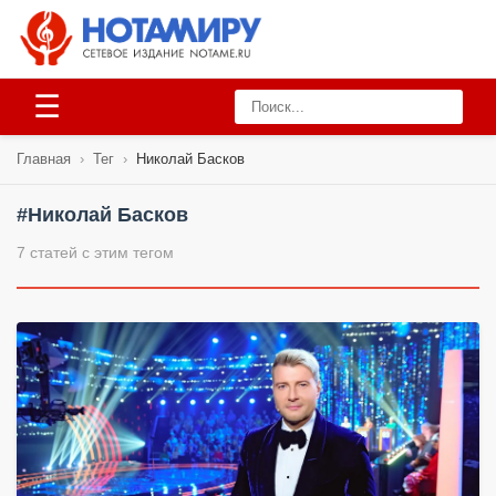
☰
Главная
›
Тег
›
Николай Басков
#Николай Басков
7 статей с этим тегом