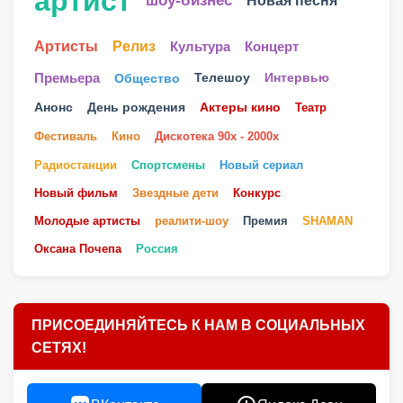
артист
шоу-бизнес
Новая песня
Артисты
Релиз
Культура
Концерт
Телешоу
Премьера
Общество
Интервью
Анонс
День рождения
Актеры кино
Театр
Фестиваль
Кино
Дискотека 90х - 2000х
Радиостанции
Спортсмены
Новый сериал
Новый фильм
Звездные дети
Конкурс
Молодые артисты
реалити-шоу
Премия
SHAMAN
Оксана Почепа
Россия
ПРИСОЕДИНЯЙТЕСЬ К НАМ В СОЦИАЛЬНЫХ
СЕТЯХ!