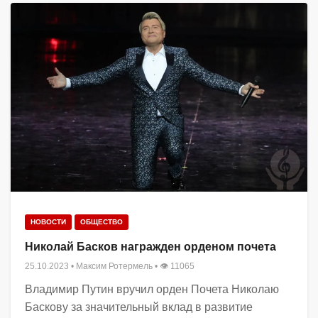
НОВОСТИ
ОБЩЕСТВО
Николай Басков награжден орденом почета
25.10.2023
•
Максим Ротермель
• 👁 11065
Владимир Путин вручил орден Почета Николаю
Баскову за значительный вклад в развитие